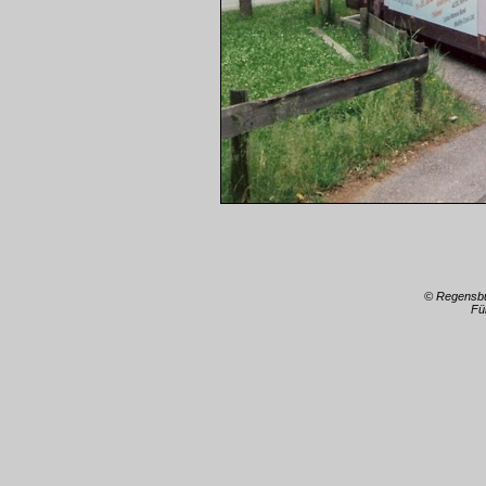
© Regensb
Fü