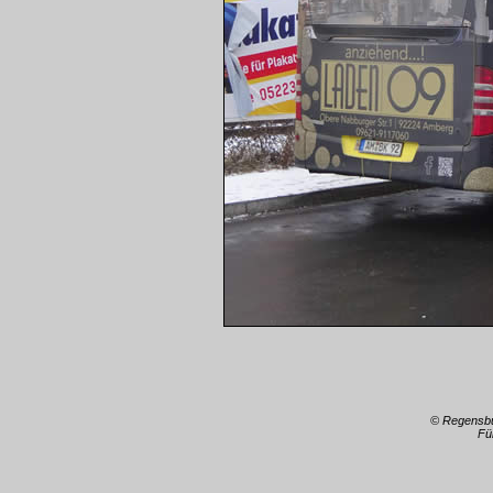
© Regensb
Fü