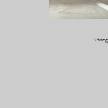
© Regensb
Fü