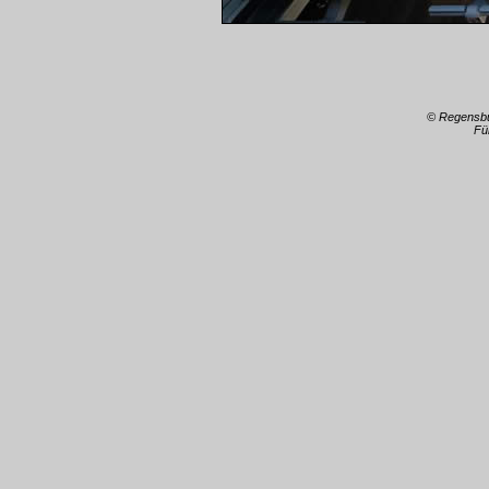
© Regensb
Fü