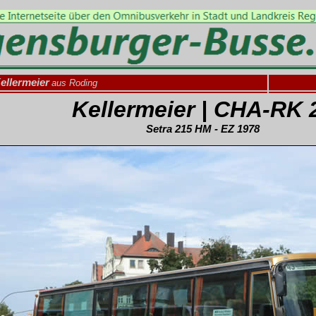
ellermeier
aus Roding
Kellermeier | CHA-RK 
Setra 215 HM - EZ 1978