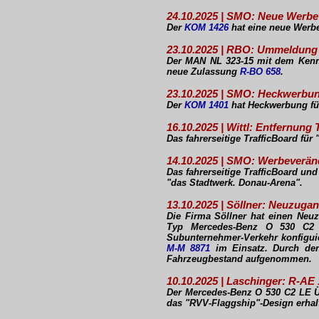
24.10.2025 | SMO: Neue Werbev
Der
KOM 1426
hat eine neue Werbe
23.10.2025 | RBO: Ummeldung
Der MAN NL 323-15 mit dem Ken
neue Zulassung
R-BO 658
.
23.10.2025 | SMO: Heckwerbu
Der
KOM 1401
hat Heckwerbung für 
16.10.2025 | Wittl: Entfernung
Das fahrerseitige TrafficBoard fü
14.10.2025 | SMO: Werbeverä
Das fahrerseitige TrafficBoard u
"das Stadtwerk. Donau-Arena".
13.10.2025 | Söllner: Neuzug
Die Firma Söllner hat einen Ne
Typ Mercedes-Benz O 530 C2 h
Subunternehmer-Verkehr konfigui
M-M 8871
im Einsatz. Durch de
Fahrzeugbestand aufgenommen.
10.10.2025 | Laschinger: R-AE
Der Mercedes-Benz O 530 C2 LE 
das "RVV-Flaggship"-Design erhal