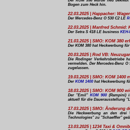
Der KOM 998 wurde neu beklebt -
Bogen zum Heck hin.
22.03.2025 | Happacher: Wagen
Der Mercedes-Benz O 530 C2 LE
R
22.03.2025 | Manfred Schmid:
Der Setra S 418 LE business
KEH-
21.03.2025 | SMO: KOM 380 e
Der KOM 380 hat Heckwerbung für "
20.03.2025 | Rod VB: Neuzuga
Die Rodinger Verkehrsbetriebe 
vermelden. Der Mercedes-Benz O 
zugelassen.
19.03.2025 | SMO: KOM 1400 
Der
KOM 1400
hat Heckwerbung für
18.03.2025 | SMO: KOM 900 wi
Der "Emil"
KOM 900
(Rampini) i
aktuell für die Dauerausstellung 
17.03.2025 | SMO: Änderung 
Die Heckwerbung an den dre
Technologies" zu "Schaeffler" geä
13.03.2025 | 1234 Taxi & Omn