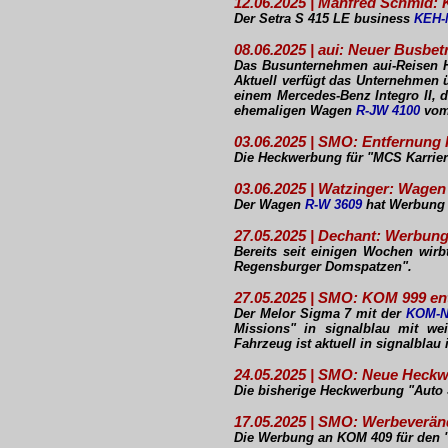
12.06.2025 | Manfred Schmid
Der Setra S 415 LE business
KEH-
08.06.2025 | aui: Neuer Busbet
Das Busunternehmen aui-Reisen H
Aktuell verfügt das Unternehmen 
einem Mercedes-Benz Integro II, d
ehemaligen Wagen
R-JW 4100
vom 
03.06.2025 | SMO: Entfernung
Die Heckwerbung für "MCS Karrie
03.06.2025 | Watzinger: Wage
Der Wagen
R-W 3609
hat Werbung 
27.05.2025 | Dechant: Werbung
Bereits seit einigen Wochen wir
Regensburger Domspatzen".
27.05.2025 | SMO: KOM 999 en
Der Melor Sigma 7 mit der
KOM-N
Missions" in signalblau mit wei
Fahrzeug ist aktuell in signalblau 
24.05.2025 | SMO: Neue Heck
Die bisherige Heckwerbung "Auto
17.05.2025 | SMO: Werbeverä
Die Werbung an KOM 409 für den "