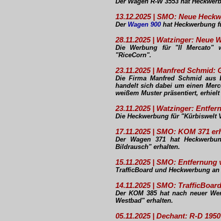
Der Wagen R-W 3553 hat Heckwerbu
13.12.2025 | SMO: Neue Heck
Der
Wagen 900
hat Heckwerbung fü
28.11.2025 | Watzinger: Neue 
Die Werbung für "Il Mercato" w
"RiceCorn".
23.11.2025 | Manfred Schmid
Die Firma Manfred Schmid aus 
handelt sich dabei um einen Merc
weißem Muster präsentiert, erhie
23.11.2025 | Watzinger: Entf
Die Heckwerbung für "Kürbiswel
17.11.2025 | SMO: KOM 371 er
Der Wagen 371 hat Heckwerbung
Bildrausch" erhalten.
15.11.2025 | SMO: Entfernung
TrafficBoard und Heckwerbung an 
14.11.2025 | SMO: TrafficBoa
Der KOM 385 hat nach neuer Werb
Westbad" erhalten.
05.11.2025 | Dechant: R-D 195