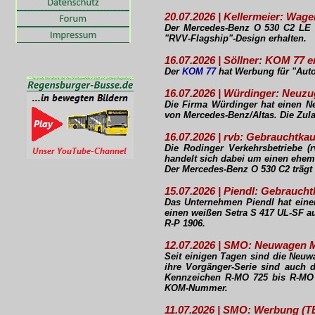
20.07.2026 | Kellermeier: Wa
Der Mercedes-Benz O 530 C2 LE 
"RVV-Flagship"-Design erhalten.
16.07.2026 | Söllner: KOM 77 
Der
KOM 77
hat Werbung für "Aut
16.07.2026 | Würdinger: Neuz
Die Firma Würdinger hat einen N
von Mercedes-Benz/Altas. Die Zula
16.07.2026 | rvb: Gebrauchtk
Die Rodinger Verkehrsbetriebe (
handelt sich dabei um einen ehem
Der Mercedes-Benz O 530 C2 träg
15.07.2026 | Piendl: Gebrauch
Das Unternehmen Piendl hat eine
einen weißen Setra S 417 UL-SF a
R-P 1906.
12.07.2026 | SMO: Neuwagen 
Seit einigen Tagen sind die Ne
ihre Vorgänger-Serie sind auch d
Kennzeichen R-MO 725 bis R-MO 
KOM-Nummer.
11.07.2026 | SMO: Werbung (TB