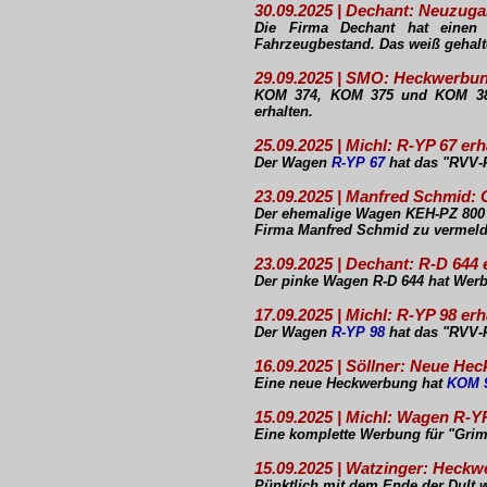
30.09.2025 | Dechant: Neuzug
Die Firma Dechant hat einen w
Fahrzeugbestand. Das weiß gehal
29.09.2025 | SMO: Heckwerbu
KOM 374, KOM 375 und KOM 380
erhalten.
25.09.2025 | Michl: R-YP 67 er
Der Wagen
R-YP 67
hat das "RVV-F
23.09.2025 | Manfred Schmid:
Der ehemalige Wagen KEH-PZ 800 d
Firma Manfred Schmid zu vermeld
23.09.2025 | Dechant: R-D 644
Der pinke Wagen R-D 644 hat Werb
17.09.2025 | Michl: R-YP 98 er
Der Wagen
R-YP 98
hat das "RVV-F
16.09.2025 | Söllner: Neue H
Eine neue Heckwerbung hat
KOM 
15.09.2025 | Michl: Wagen R-Y
Eine komplette Werbung für "Gri
15.09.2025 | Watzinger: Heckw
Pünktlich mit dem Ende der Dult