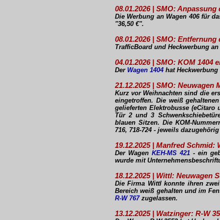
08.01.2026 | SMO: Anpassung
Die Werbung an Wagen 406 für das 
"36,50 €".
08.01.2026 | SMO: Entfernung
TrafficBoard und Heckwerbung an 
04.01.2026 | SMO: KOM 1404 
Der
Wagen 1404
hat Heckwerbung f
21.12.2025 | SMO: Neuwagen M
Kurz vor Weihnachten sind die er
eingetroffen. Die weiß gehaltene
gelieferten Elektrobusse (eCitaro
Tür 2 und 3 Schwenkschiebetüre
blauen Sitzen. Die KOM-Nummer
716, 718-724 - jeweils dazugehöri
19.12.2025 | Manfred Schmid:
Der Wagen
KEH-MS 421
- ein ge
wurde mit Unternehmensbeschriftu
18.12.2025 | Wittl: Neuwagen S
Die Firma Wittl konnte ihren zw
Bereich weiß gehalten und im Fen
R-W 767
zugelassen.
13.12.2025 | Watzinger: R-W 3