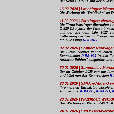
Der Setra S 515 LE mit der Zulas
16.02.2026 | Laschinger: Wag
Die Werbung für "Waldbahn" an Wa
11.02.2026 | Watzinger: Neuz
Die Firma Watzinger übernahm zu
O 530 C2 hybrid der Firma Linzer
auf, der aus dem Jahr 2023 s
Entfernung der Beschriftungen prä
die Zulassung
R-W 3577
.
02.02.2026 | Söllner: Neuwage
Die Firma Söllner konnte einen
Kennzeichen
R-ES 929
in den Fuh
Auwärter Edition" ausgeführt und 
30.01.2026 | Sammüller: Merc
Der im Oktober 2025 von der F
und trägt nun das Kennzeichen
R-
28.01.2026 | SMO: eCitaro G w
Ihren ersten Einsatztag absolvie
konnten u.a.
KOM 719
,
KOM 721
,
28.01.2026 | Watzinger: Werbu
Die Werbung an Wagen R-W 3590 fü
24.01.2026 | SMO: Heckwerbun