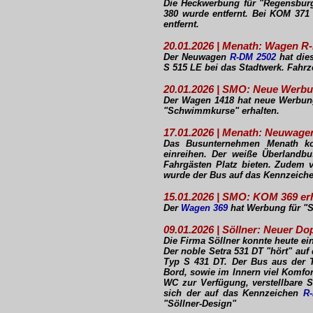
Die Heckwerbung für "Regensbu
380 wurde entfernt. Bei KOM 371
entfernt.
20.01.2026 | Menath: Wagen R
Der Neuwagen
R-DM 2502
hat dies
S 515 LE bei das Stadtwerk. Fahr
20.01.2026 | SMO: Neue Werbu
Der Wagen 1418 hat neue Werbung
"Schwimmkurse" erhalten.
17.01.2026 | Menath: Neuwage
Das Busunternehmen Menath ko
einreihen. Der weiße Überlandbu
Fahrgästen Platz bieten. Zudem v
wurde der Bus auf das Kennzeich
15.01.2026 | SMO: KOM 369 er
Der
Wagen 369
hat Werbung für "S
09.01.2026 | Söllner: Neuer D
Die Firma Söllner konnte heute 
Der noble Setra 531 DT "hört" au
Typ S 431 DT. Der Bus aus der T
Bord, sowie im Innern viel Komfor
WC zur Verfügung, verstellbare Si
sich der auf das Kennzeichen
R
"Söllner-Design"