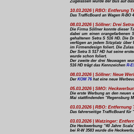
Zugelassen wurde der Bus auf das
10.03.2026 | RBO: Entferung T
Das TrafficBoard an Wagen R-BO 4
08.03.2026 | Söllner: Drei Set
Die Firma Söllner konnte dieser 
dabei um einen orangefarbenen S
gehaltenen Setra S 516 HD. Die D
verfügen an jedem Sitzplatz über
im Firmendesign foliert. Die Zula
Der Setra S 517 HD hat seine erste
wurde schon foliert.
Der zweite der drei Neuwagen wurd
516 HD trägt das Kennzeichen
R-E
08.03.2026 | Söllner: Neue We
Der
KOM 76
hat eine neue Werbevar
05.03.2026 | SMO: Heckwerbu
Die erste Werbung an den neuen e
Mai stattfindenden "Regensburg M
03.03.2026 | RBO: Entfernung 
Das fahrerseitige TrafficBoard fü
03.03.2026 | Watzinger: Entf
Die Heckwerbung "40 Jahre Scala"
bei R-W 3583 wurde die Heckwerbu