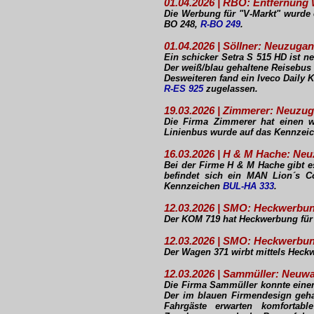
01.04.2026 | RBO: Entfernung
Die Werbung für "V-Markt" wurde 
BO 248,
R-BO 249
.
01.04.2026 | Söllner: Neuzuga
Ein schicker Setra S 515 HD ist 
Der weiß/blau gehaltene Reisebus
Desweiteren fand ein Iveco Daily 
R-ES 925
zugelassen.
19.03.2026 | Zimmerer: Neuzu
Die Firma Zimmerer hat einen w
Linienbus wurde auf das Kennzeic
16.03.2026 | H & M Hache: N
Bei der Firme H & M Hache gibt 
befindet sich ein MAN Lion´s 
Kennzeichen
BUL-HA 333
.
12.03.2026 | SMO: Heckwerbu
Der KOM 719 hat Heckwerbung für 
12.03.2026 | SMO: Heckwerbu
Der Wagen 371 wirbt mittels Heck
12.03.2026 | Sammüller: Neuw
Die Firma Sammüller konnte ein
Der im blauen Firmendesign gehal
Fahrgäste erwarten komfortabl