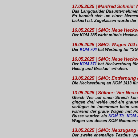
17.05.2025 | Manfred Schmid
Das Langquaider Busunternehmen
Es handelt sich um einen Merced
lackiert ist. Zugelassen wurde de
16.05.2025 | SMO: Neue Heck
Der KOM 385 wirbt mittels Heckw
16.05.2025 | SMO: Wagen 704 
Der
KOM 704
hat Werbung für "SGB
16.05.2025 | SMO: Neue Heck
Der
KOM 371
hat Heckwerbung für
Heisig und Breslau" erhalten.
13.05.2025 | SMO: Entfernun
Die Heckwerbung an KOM 1413 für 
13.05.2025 | Söllner: Vier Neu
Gleich Vier auf einen Streich ko
gingen drei weiße und ein graue
verfügen im Innenraum beim vord
während der graue Wagen mit Pode
Busse wurden als
KOM 79
,
KOM 
Wagen von diesen KOM-Nummern-
13.05.2025 | SMO: Neuzugang 
Der zweite ehemalige Testbus v