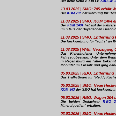
Der neue Setra S 515 LE
SAD-OE 
13.03.2025 | SMO: 705 erhält 
Der
KOM 705
hat Werbung für "Mul
11.03.2025 | SMO: KOM 1404 e
Der
KOM 1404
hat auf der Fahrers
im "Haus der Bayerischen Geschich
11.03.2025 | SMO: Entfernun
Die Heckwerbung für "agilis" an K
11.03.2025 | Wittl: Neuzugang
Das Pielenhofener Unternehm
Fahrzeugbestand. Unter dem Ken
in Regensburg ein "alter Bekannt
Mobilität im Einsatz und ging dan
05.03.2025 | RBO: Entfernung 
Das TrafficBoard für "Reddy Küche
05.03.2025 | SMO: Neue Heck
KOM 363
der SMO hat Heckwerbung
05.03.2025 | RBO: Wagen 204 u
Die beiden Dreiachser
R-BO 2
Mineralquellen" erhalten.
03.03.2025 | SMO: Neue Heck