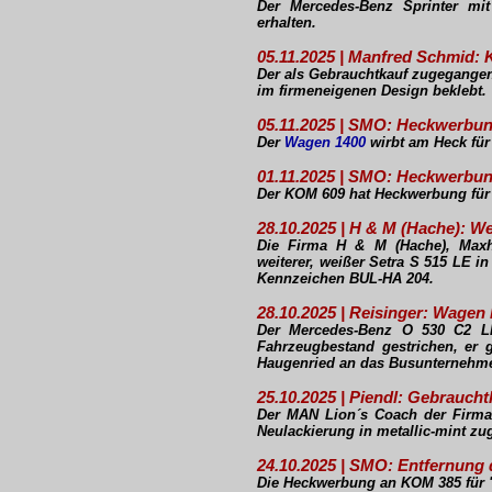
Der Mercedes-Benz Sprinter mi
erhalten.
05.11.2025 | Manfred Schmid:
Der als Gebrauchtkauf zugegange
im firmeneigenen Design beklebt.
05.11.2025 | SMO: Heckwerbu
Der
Wagen 1400
wirbt am Heck für
01.11.2025 | SMO: Heckwerbu
Der KOM 609 hat Heckwerbung für d
28.10.2025 | H & M (Hache): W
Die Firma H & M (Hache), Maxh
weiterer, weißer Setra S 515 LE
Kennzeichen BUL-HA 204.
28.10.2025 | Reisinger: Wage
Der Mercedes-Benz O 530 C2 
Fahrzeugbestand gestrichen, er
Haugenried an das Busunternehme
25.10.2025 | Piendl: Gebrauc
Der MAN Lion´s Coach der Firma
Neulackierung in metallic-mint z
24.10.2025 | SMO: Entfernun
Die Heckwerbung an KOM 385 für 