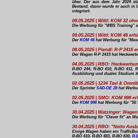
über. Der aus dem Jahr 2024 st
Bestand, davor wurde er auch in U
integriert.
09.05.2025 | Wittl: KOM 32 o
Die Werbung für "WBS Training" 
09.05.2025 | Wittl: KOM 46 er
Der
KOM 46
hat Werbung für "Masc
08.05.2025 | Piendl: R-P 2415
Der Wagen R-P 2415 hat Heckwerbu
04.05.2025 | RBO: Heckwerb
R-BO 244, R-BO 410, R-BO 411, 
Ausbildung und duales Studium b
02.05.2025 | 1234 Taxi & Omn
Der Sprinter
SAD-OE 28
hat Werbun
02.05.2025 | SMO: KOM 998 er
Der
KOM 998
hat Werbung für "50 
30.04.2025 | Watzinger: Wag
Die Werbung für "Clever fit" an W
30.04.2025 | RBO: "Netto Ausb
Einige Wagen haben ein TrafficBoa
R-BO 410, R-BO 483, R-BO 830,
R-