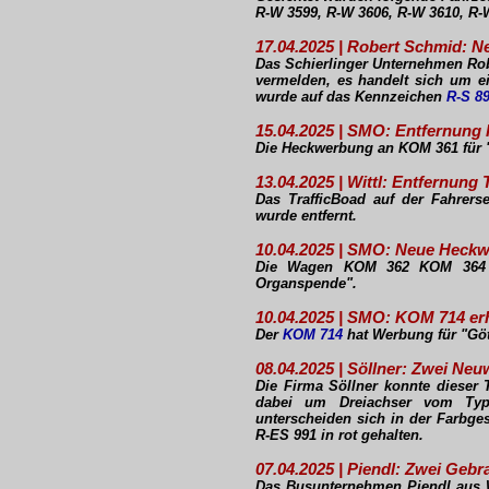
R-W 3599, R-W 3606, R-W 3610, R-
17.04.2025 | Robert Schmid: 
Das Schierlinger Unternehmen Ro
vermelden, es handelt sich um e
wurde auf das Kennzeichen
R-S 8
15.04.2025 | SMO: Entfernun
Die Heckwerbung an KOM 361 für "
13.04.2025 | Wittl: Entfernun
Das TrafficBoad auf der Fahrer
wurde entfernt.
10.04.2025 | SMO: Neue Heckw
Die Wagen KOM 362 KOM 36
Organspende".
10.04.2025 | SMO: KOM 714 er
Der
KOM 714
hat Werbung für "Göt
08.04.2025 | Söllner: Zwei Ne
Die Firma Söllner konnte dieser
dabei um Dreiachser vom Typ 
unterscheiden sich in der Farbge
R-ES 991 in rot gehalten.
07.04.2025 | Piendl: Zwei Ge
Das Busunternehmen Piendl aus 