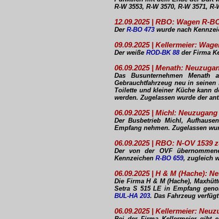
R-W 3553, R-W 3570, R-W 3571, R-W
12.09.2025 | RBO: Wagen R-B
Der
R-BO 473
wurde nach Kennzei
09.09.2025 | Kellermeier: Wa
Der weiße
ROD-BK 88
der Firma Ke
06.09.2025 | Menath: Neuzuga
Das Busunternehmen Menath au
Gebrauchtfahrzeug neu in seinen 
Toilette und kleiner Küche kann 
werden. Zugelassen wurde der ant
06.09.2025 | Michl: Neuzugang
Der Busbetrieb Michl, Aufhause
Empfang nehmen. Zugelassen wur
06.09.2025 | RBO: N-OV 1539 
Der von der OVF übernomme
Kennzeichen
R-BO 659
, zugleich w
06.09.2025 | H & M (Hache): N
Die Firma H & M (Hache), Maxhütt
Setra S 515 LE in Empfang gen
BUL-HA 203
. Das Fahrzeug verfüg
06.09.2025 | Kellermeier: Neu
Bei der Firma Kellermeier gibt 