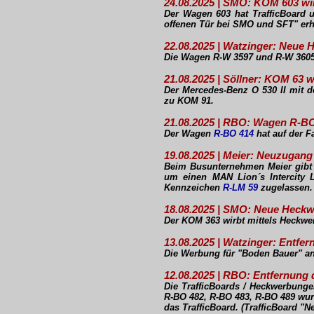
24.08.2025 | SMO: KOM 603 wi
Der Wagen 603 hat TrafficBoard 
offenen Tür bei SMO und SFT" erh
22.08.2025 | Watzinger: Neue
Die Wagen R-W 3597 und R-W 3605
21.08.2025 | Söllner: KOM 63 
Der Mercedes-Benz O 530 II mit
zu KOM 91.
21.08.2025 | RBO: Wagen R-BO 
Der Wagen
R-BO 414
hat auf der Fa
19.08.2025 | Meier: Neuzugang
Beim Busunternehmen Meier gibt 
um einen MAN Lion´s Intercity 
Kennzeichen
R-LM 59
zugelassen.
18.08.2025 | SMO: Neue Heck
Der KOM 363 wirbt mittels Heckwe
13.08.2025 | Watzinger: Entf
Die Werbung für "Boden Bauer" an
12.08.2025 | RBO: Entfernung
Die TrafficBoards / Heckwerbung
R-BO 482, R-BO 483, R-BO 489 wur
das TrafficBoard.
(TrafficBoard "