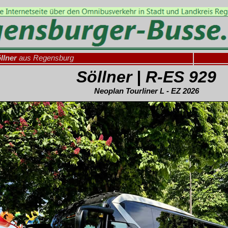
llner
aus Regensburg
Söllner | R-ES 929
Neoplan Tourliner L - EZ 2026