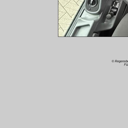
© Regensb
Fü