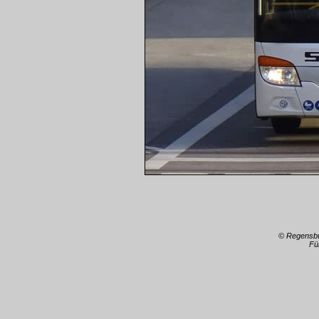
© Regensb
Fü