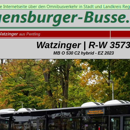
atzinger
aus Pentling
Watzinger | R-W 357
MB O 530 C2 hybrid - EZ 2023