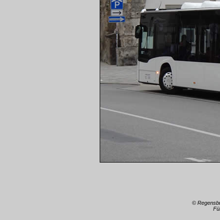
© Regensbu
Fü