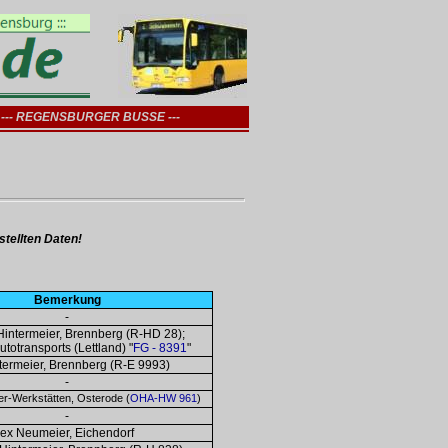
--- REGENSBURGER BUSSE ---
tellten Daten!
Bemerkung
-
Hintermeier, Brennberg (R-HD 28);
utotransports (Lettland) "
FG - 8391
"
termeier, Brennberg (R-E 9993)
-
r-Werkstätten, Osterode (
OHA-HW 961
)
-
ex Neumeier, Eichendorf