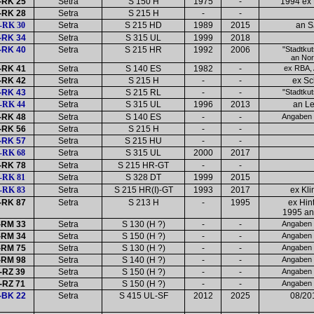
RK 25
Setra
S 150 H
1975
-
1994 ex 
RK 28
Setra
S 215 H
-
-
RK 30
Setra
S 215 HD
1989
2015
an S
RK 34
Setra
S 315 UL
1999
2018
RK 40
Setra
S 215 HR
1992
2006
"Stadtkut
an Nor
RK 41
Setra
S 140 ES
1982
-
ex RBA, 
RK 42
Setra
S 215 H
-
-
ex Sc
RK 43
Setra
S 215 RL
-
-
"Stadtkut
RK 44
Setra
S 315 UL
1996
2013
an Le
RK 48
Setra
S 140 ES
-
-
Angaben l
RK 56
Setra
S 215 H
-
-
RK 57
Setra
S 215 HU
-
-
RK 68
Setra
S 315 UL
2000
2017
RK 78
Setra
S 215 HR-GT
-
-
RK 81
Setra
S 328 DT
1999
2015
RK 83
Setra
S 215 HR(I)-GT
1993
2017
ex Kli
RK 87
Setra
S 213 H
-
1995
ex Hin
1995 an
RM 33
Setra
S 130 (H ?)
-
-
Angaben l
RM 34
Setra
S 150 (H ?)
-
-
Angaben l
RM 75
Setra
S 130 (H ?)
-
-
Angaben l
RM 98
Setra
S 140 (H ?)
-
-
Angaben l
RZ 39
Setra
S 150 (H ?)
-
-
Angaben l
RZ 71
Setra
S 150 (H ?)
-
-
Angaben l
BK 22
Setra
S 415 UL-SF
2012
2025
08/20