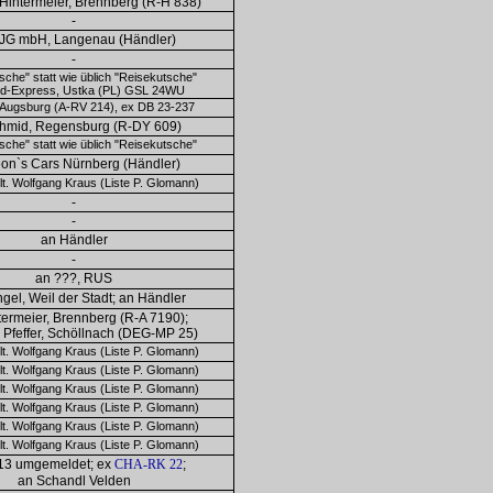
Hintermeier, Brennberg (R-H 838)
-
JG mbH, Langenau (Händler)
-
sche" statt wie üblich "Reisekutsche"
d-Express, Ustka (PL) GSL 24WU
Augsburg (A-RV 214), ex DB 23-237
hmid, Regensburg (R-DY 609)
sche" statt wie üblich "Reisekutsche"
on`s Cars Nürnberg (Händler)
t. Wolfgang Kraus (Liste P. Glomann)
-
-
an Händler
-
an ???, RUS
ngel, Weil der Stadt; an Händler
termeier, Brennberg (R-A 7190);
 Pfeffer, Schöllnach (DEG-MP 25)
t. Wolfgang Kraus (Liste P. Glomann)
t. Wolfgang Kraus (Liste P. Glomann)
t. Wolfgang Kraus (Liste P. Glomann)
t. Wolfgang Kraus (Liste P. Glomann)
t. Wolfgang Kraus (Liste P. Glomann)
t. Wolfgang Kraus (Liste P. Glomann)
13 umgemeldet; ex
CHA-RK 22
;
an Schandl Velden