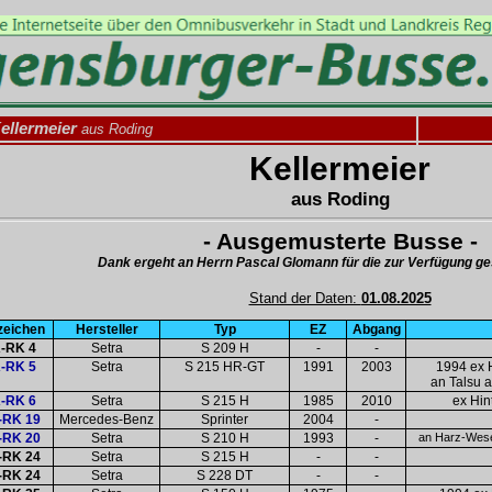
ellermeier
aus Roding
Kellermeier
aus Roding
- Ausgemusterte Busse -
Dank ergeht an Herrn Pascal Glomann für die zur Verfügung ges
Stand der Daten:
01.08.2025
zeichen
Hersteller
Typ
EZ
Abgang
-RK 4
Setra
S 209 H
-
-
-RK 5
Setra
S 215 HR-GT
1991
2003
1994 ex 
an Talsu a
-RK 6
Setra
S 215 H
1985
2010
ex Hin
RK 19
Mercedes-Benz
Sprinter
2004
-
RK 20
Setra
S 210 H
1993
-
an Harz-Wese
RK 24
Setra
S 215 H
-
-
RK 24
Setra
S 228 DT
-
-